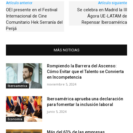
Artículo anterior
Artículo siguiente
OEI presente en el Festival
Se celebra en Madrid la III
Internacional de Cine
Ágora UE-LATAM de
Comunitario Hek Serranía del
Repensar Iberoamérica
Perijá
MÁS NOTICIAS
Rompiendo la Barrera del Ascenso:
Cómo Evitar que el Talento se Convierta
en Incompetencia
noviembre 5, 2024
Iberoamerica
Iberoamérica aprueba una declaración
para fomentar la inclusión laboral
junio 5, 2024
Economía
Más del 63% de las empresas