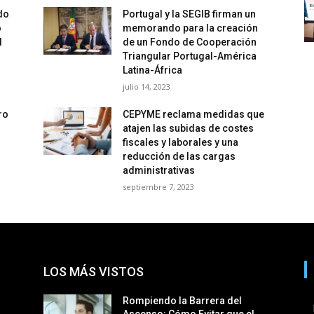
do
Portugal y la SEGIB firman un
o
memorando para la creación
l
de un Fondo de Cooperación
Triangular Portugal-América
Latina-África
julio 14, 2023
ro
CEPYME reclama medidas que
atajen las subidas de costes
fiscales y laborales y una
reducción de las cargas
administrativas
septiembre 7, 2023
LOS MÁS VISTOS
Rompiendo la Barrera del