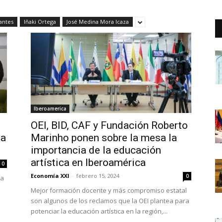
antes
Iñaki Ortega
José Medina Mora Icaza
Iberoamerica
OEI, BID, CAF y Fundación Roberto
la
Marinho ponen sobre la mesa la
importancia de la educación
artística en Iberoamérica
0
Economía XXI
-
febrero 15, 2024
0
la
Mejor formación docente y más compromiso estatal
son algunos de los reclamos que la OEI plantea para
potenciar la educación artística en la región,...