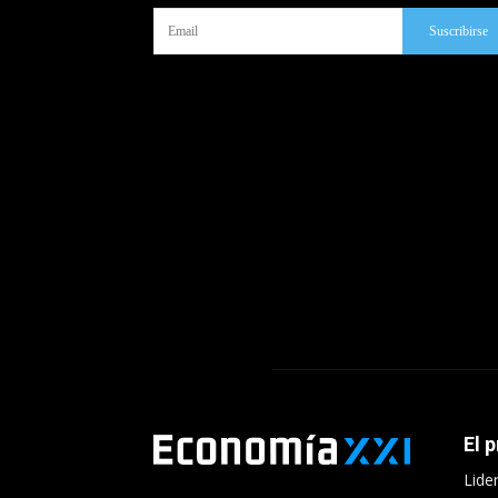
Suscribirse
El 
Lide