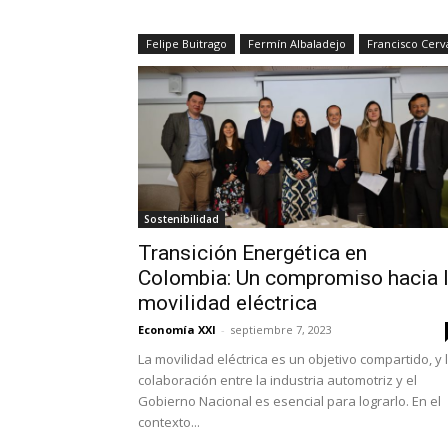
Felipe Buitrago
Fermín Albaladejo
Francisco Cerv
Sostenibilidad
Transición Energética en
Colombia: Un compromiso hacia 
movilidad eléctrica
Economía XXI
-
septiembre 7, 2023
La movilidad eléctrica es un objetivo compartido, y 
colaboración entre la industria automotriz y el
Gobierno Nacional es esencial para lograrlo. En el
contexto...